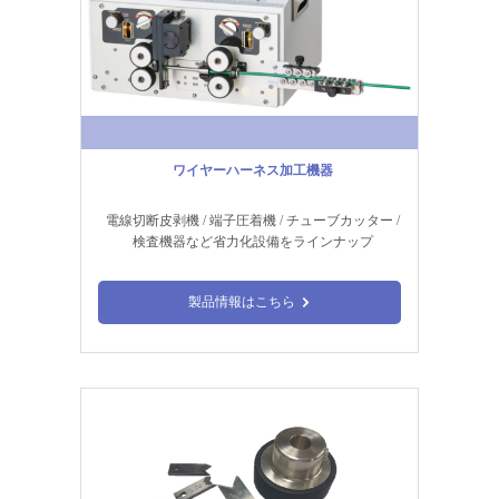
ゴールデンウィーク休業のお知らせ
2026年4月3日
新製品情報
【新製品】C376G 全自動電線加工機のページを追加いたしま
した。
ワイヤーハーネス加工機器
2025年12月11日
News
【ハーネス加工】ページを追加しました
電線切断皮剥機 / 端子圧着機 / チューブカッター /
検査機器など省力化設備をラインナップ
2025年12月1日
News
小寺電子製作所 CASTING総合カタログを追加しました
製品情報はこちら
2025年11月20日
News
小寺電子製作所 C551HXG パーツリストを公開しました
2025年11月20日
News
小寺電子製作所 C551/C550 パーツリストを公開しました