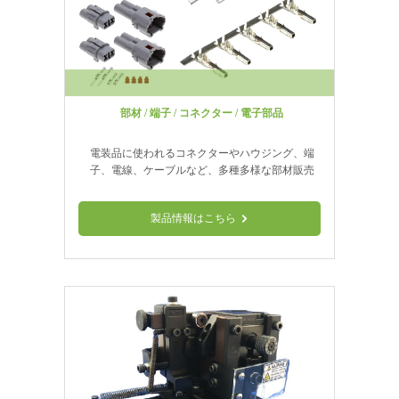
ました。
2025年10月10日
新製品情報
【新製品】USHI-WS-01 手動・電動両用卓上固定ワイヤース
トリッパーのページを追加いたしました。
部材 / 端子 / コネクター / 電子部品
2025年10月6日
新製品情報
電装品に使われるコネクターやハウジング、端
【新製品】C385G 全自動電線切断皮剥機のページを追加いた
子、電線、ケーブルなど、多種多様な部材販売
しました。
製品情報はこちら
2025年10月1日
新製品情報
【新製品】C370G 全自動電線切断皮剥機のページを追加いた
しました。
2025年8月28日
新製品情報
【新製品】C373G 全自動電線切断皮剥機のページを追加いた
しました。
2025年8月25日
新製品情報