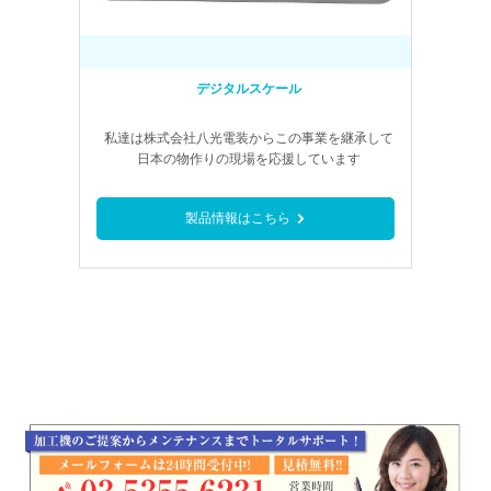
2025年3月24日
新製品情報
【新製品】USHI-FAC01 小型エアー式 フェルール端子用圧着
機のページを追加いたしました。
デジタルスケール
2025年3月11日
新製品情報
私達は株式会社八光電装からこの事業を継承して
日本の物作りの現場を応援しています
【新製品】BZW-886AS ロータリーストリップ皮剥き機のペ
ージを追加いたしました。
製品情報はこちら
2024年12月2日
新製品情報
【新製品】C371G 全自動電線切断皮剥機のページを追加いた
しました。
2024年12月2日
新製品情報
【新製品】C381G 全自動電線切断皮剥機のページを追加いた
しました。
2023年3月1日
新製品情報