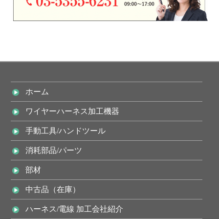
【新製品】B300 電動ストリップ機のページを追加いたしま
した。
2021年8月5日
News
夏季休業のお知らせ
2021年6月15日
News
中古設備更新しました
ホーム
2021年6月15日
ワイヤーハーネス加工機器
News
中古アプリケーター更新しました!!
手動工具/ハンドツール
2021年5月17日
News
消耗部品/パーツ
デジタルスケールのページをリニューアルしました。
部材
2021年4月9日
News
中古品（在庫）
ゴールデンウィーク臨時休業のお知らせ
ハーネス/電線 加工会社紹介