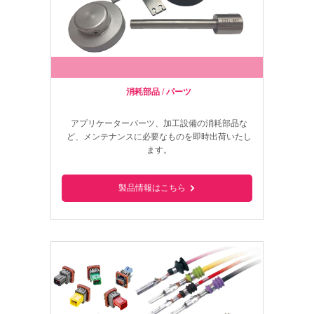
2025年11月13日
News
年末年始休業のお知らせ
2025年11月12日
News
小寺電子製作所 C370G パーツリストを公開しました
消耗部品 / パーツ
2025年11月12日
News
アプリケーターパーツ、加工設備の消耗部品な
ど、メンテナンスに必要なものを即時出荷いたし
中古アプリケーター更新しました!!
ます。
2025年10月29日
News
製品情報はこちら
部材（在庫品）を追加いたしました。
2025年10月21日
News
中古設備（在庫品）を追加いたしました。
2025年10月14日
新製品情報
【新製品】ワイヤートレイ S/M/Lサイズのページを追加いたし