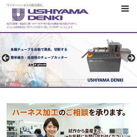
ワイヤーハーネスの総合商社。
端子圧着機・電線加工機・ﾁｭｰﾌﾞｶｯﾀｰ等の省力化機器の販売及びﾒﾝﾃﾅﾝｽ。
さらには部材販売までﾜｲﾔｰﾊｰﾈｽ加工に関してﾄｰﾀﾙｻﾎﾟｰﾄいたします。