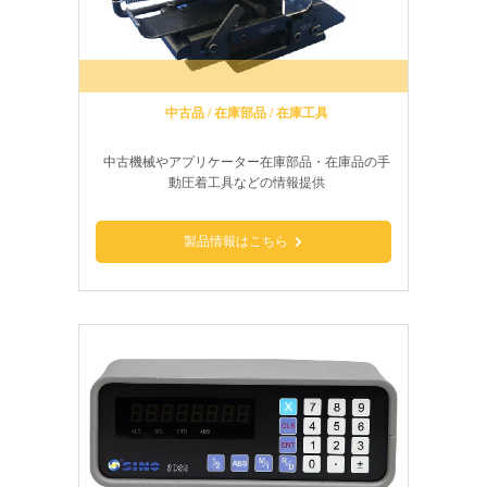
【新製品】USHI-WT01 ワイヤー供給トレーのページを追加
いたしました。
2025年8月4日
新製品情報
中古品 / 在庫部品 / 在庫工具
【新製品】C372G 全自動電線切断皮剥機のページを追加いた
中古機械やアプリケーター在庫部品・在庫品の手
しました。
動圧着工具などの情報提供
2025年8月1日
News
製品情報はこちら
夏季休業のお知らせ
2025年6月26日
新製品情報
【新製品】B440 同軸ケーブルストリップのページを追加い
たしました。
2025年6月26日
新製品情報
【新製品】B240 同軸ケーブルストリップのページを追加い
たしました。