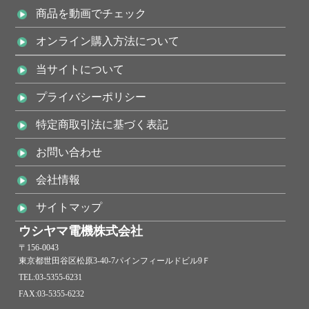
2021年1月29日
News
商品を動画でチェック
中古部品ページを追加しました。
オンライン購入方法について
2021年1月29日
News
当サイトについて
中古設備更新しました
プライバシーポリシー
2021年1月22日
新製品情報
特定商取引法に基づく表記
【新製品】CS-07断面ｶｯﾄﾓﾆﾀｰのページを追加いたしました。
お問い合わせ
2020年12月24日
News
会社情報
年末年始休業のお知らせ
サイトマップ
2020年11月24日
News
ウシヤマ電機株式会社
端子圧着機用アタッチメント【中古品】を更新しました
〒156-0043
東京都世田谷区松原3-40-7パインフィールドビル9Ｆ
2020年11月24日
News
TEL:03-5355-6231
中古設備更新しました
FAX:03-5355-6232