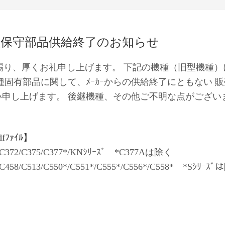
機種保守部品供給終了のお知らせ
顧賜り、厚くお礼申し上げます。 下記の機種（旧型機種
種固有部品に関して、ﾒｰｶｰからの供給終了にともない 
い申し上げます。 後継機種、その他ご不明な点がござい
ﾌｧｲﾙ】
53/C372/C375/C377*/KNｼﾘｰｽﾞ *C377Aは除く
7/C458/C513/C550*/C551*/C555*/C556*/C558* *Sｼﾘｰｽ