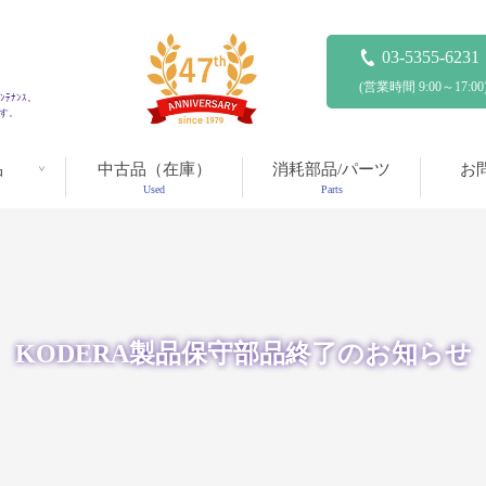
03-5355-6231
(営業時間 9:00～17:00
ﾃﾅﾝｽ。
ます。
品
中古品（在庫）
消耗部品/パーツ
お
Used
Parts
KODERA製品保守部品終了のお知らせ