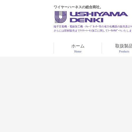
ワイヤーハーネスの総合商社。
端子圧着機・電線加工機・ﾁｭｰﾌﾞｶｯﾀｰ等の省力化機器の販売及びﾒﾝ
さらには部材販売までﾜｲﾔｰﾊｰﾈｽ加工に関してﾄｰﾀﾙｻﾎﾟｰﾄいたし
ホーム
取扱製
Home
Products