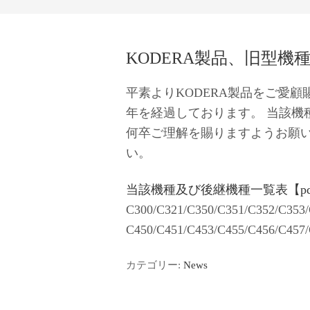
KODERA製品、旧型
平素よりKODERA製品をご愛
年を経過しております。 当該機
何卒ご理解を賜りますようお願
い。
当該機種及び後継機種一覧表【pdf
C300/C321/C350/C351/C352/C3
C450/C451/C453/C455/C456/C45
カテゴリー:
News