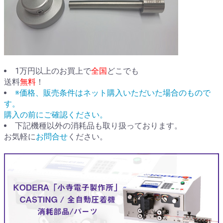
1万円以上のお買上で
全国
どこでも
送料
無料
！
※価格、販売条件はネット購入いただいた場合のもので
す。
購入の前にご確認ください。
下記機種以外の消耗品も取り扱っております。
お気軽に
お問合せ
ください。