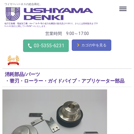
ワイヤーハーネスの総合商社。
Menu
端子圧着機・電線加工機・ﾁｭｰﾌﾞｶｯﾀｰ等の省力化機器の販売及びﾒﾝﾃﾅﾝｽ。さらには部材販売までﾜｲ
ﾔｰﾊｰﾈｽ加工に関してﾄｰﾀﾙｻﾎﾟｰﾄいたします。
営業時間 9:00～17:00
03-5355-6231
カゴの中を見る
消耗部品/パーツ
・替刃・ローラー・ガイドパイプ・アプリケーター部品