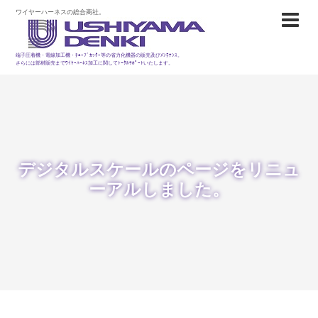
ワイヤーハーネスの総合商社。
端子圧着機・電線加工機・ﾁｭｰﾌﾞｶｯﾀｰ等の省力化機器の販売及びﾒﾝﾃﾅﾝｽ。
さらには部材販売までﾜｲﾔｰﾊｰﾈｽ加工に関してﾄｰﾀﾙｻﾎﾟｰﾄいたします。
デジタルスケールのページをリニュ
ーアルしました。