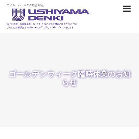
ワイヤーハーネスの総合商社。
端子圧着機・電線加工機・ﾁｭｰﾌﾞｶｯﾀｰ等の省力化機器の販売及びﾒﾝﾃﾅﾝｽ。
さらには部材販売までﾜｲﾔｰﾊｰﾈｽ加工に関してﾄｰﾀﾙｻﾎﾟｰﾄいたします。
ゴールデンウィーク臨時休業のお知
らせ