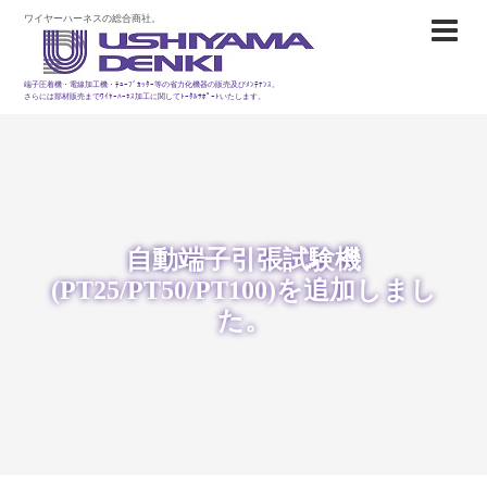
ワイヤーハーネスの総合商社。
端子圧着機・電線加工機・ﾁｭｰﾌﾞｶｯﾀｰ等の省力化機器の販売及びﾒﾝﾃﾅﾝｽ。
さらには部材販売までﾜｲﾔｰﾊｰﾈｽ加工に関してﾄｰﾀﾙｻﾎﾟｰﾄいたします。
自動端子引張試験機
(PT25/PT50/PT100)を追加しまし
た。