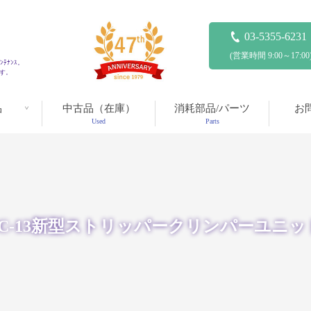
03-5355-6231
(営業時間 9:00～17:00
ﾃﾅﾝｽ。
ます。
品
中古品（在庫）
消耗部品/パーツ
お
Used
Parts
SC-13新型ストリッパークリンパーユニッ