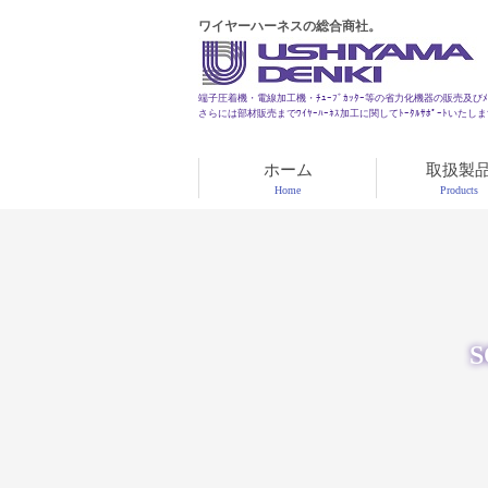
ワイヤーハーネスの総合商社。
端子圧着機・電線加工機・ﾁｭｰﾌﾞｶｯﾀｰ等の省力化機器の販売及びﾒﾝ
さらには部材販売までﾜｲﾔｰﾊｰﾈｽ加工に関してﾄｰﾀﾙｻﾎﾟｰﾄいたし
ホーム
取扱製
Home
Products