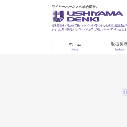
ワイヤーハーネスの総合商社。
端子圧着機・電線加工機・ﾁｭｰﾌﾞｶｯﾀｰ等の省力化機器の販売及びﾒﾝ
さらには部材販売までﾜｲﾔｰﾊｰﾈｽ加工に関してﾄｰﾀﾙｻﾎﾟｰﾄいたし
ホーム
取扱製
Home
Products