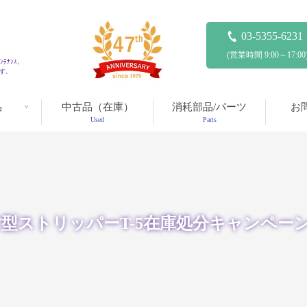
03-5355-6231
(営業時間 9:00～17:00
ﾃﾅﾝｽ。
ます。
品
中古品（在庫）
消耗部品/パーツ
お
Used
Parts
T型ストリッパーT-5在庫処分キャンペーン