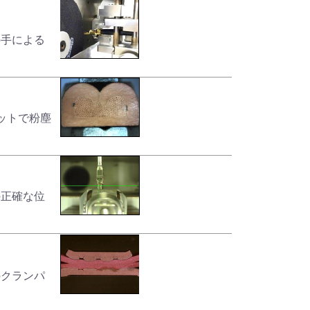
の手による
ニットで粉塵
の正確な位
のクランパ