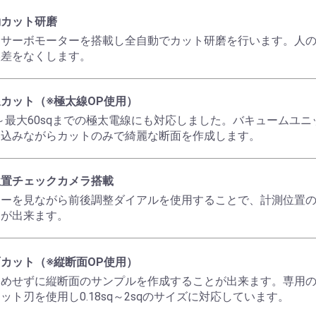
動カット研磨
にサーボモーターを搭載し全自動でカット研磨を行います。人
誤差をなくします。
カット（※極太線OP使用）
sq～最大60sqまでの極太電線にも対応しました。バキュームユ
い込みながらカットのみで綺麗な断面を作成します。
位置チェックカメラ搭載
ターを見ながら前後調整ダイアルを使用することで、計測位置
しが出来ます。
カット（※縦断面OP使用）
固めせずに縦断面のサンプルを作成することが出来ます。専用
ット刃を使用し0.18sq～2sqのサイズに対応しています。