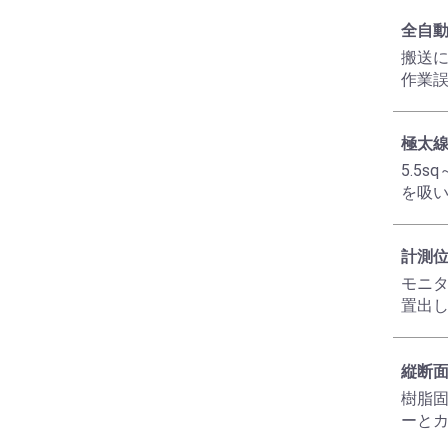
全自
搬送
作業
極太線
5.5
を吸
計測
モニ
置出
縦断面
樹脂
ーとカ