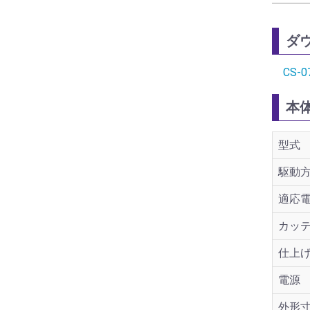
ダ
CS-
本
型式
駆動
適応
カッ
仕上
電源
外形