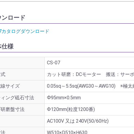
ウンロード
07カタログダウンロード
体仕様
CS-07
方式
カット研磨：DCモーター 搬送：サー
電線サイズ
0.05sq～5.5sq(AWG30～AWG10) ※極太
ティング砥石寸法
Ф95mm×0.5mm
げ研磨盤寸法
Ф120mm(粒度1200番)
AC100V 又は 240V(50/60Hz)
寸法
W510×D510×H630