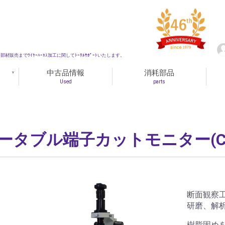
材販売までﾜｲﾔｰﾊｰﾈｽ加工に関してﾄｰﾀﾙｻﾎﾟｰﾄいたします。
中古品情報
消耗部品
Used
parts
ータブル端子カットモニター(CS
断面観察
研磨、解
樹脂固め