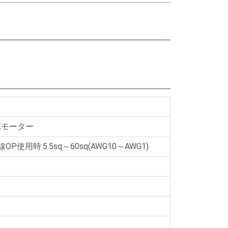
ボモーター
線OP使用時:5.5sq～60sq(AWG10～AWG1)