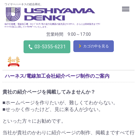
ワイヤーハーネスの総合商社。
Menu
端子圧着機・電線加工機・ﾁｭｰﾌﾞｶｯﾀｰ等の省力化機器の販売及びﾒﾝﾃﾅﾝｽ。さらには部材販売までﾜｲ
ﾔｰﾊｰﾈｽ加工に関してﾄｰﾀﾙｻﾎﾟｰﾄいたします。
営業時間 9:00～17:00
03-5355-6231
カゴの中を見る
ハーネス/電線加工会社紹介ページ制作のご案内
貴社の紹介ページを掲載してみませんか？
■ホームページを作りたいが、難しくてわからない。
■せっかく作ったけど、見に来る人が少ない。
といった方々にお勧めです。
当社が貴社のかわりに紹介ページの制作、掲載まですべて行