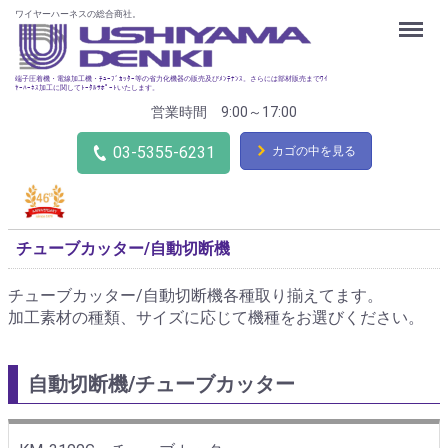
ワイヤーハーネスの総合商社。
Menu
端子圧着機・電線加工機・ﾁｭｰﾌﾞｶｯﾀｰ等の省力化機器の販売及びﾒﾝﾃﾅﾝｽ。さらには部材販売までﾜｲ
ﾔｰﾊｰﾈｽ加工に関してﾄｰﾀﾙｻﾎﾟｰﾄいたします。
営業時間 9:00～17:00
03-5355-6231
カゴの中を見る
チューブカッター/自動切断機
チューブカッター/自動切断機各種取り揃えてます。
加工素材の種類、サイズに応じて機種をお選びください。
自動切断機/チューブカッター