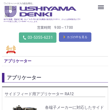
ワイヤーハーネスの総合商社。
Menu
端子圧着機・電線加工機・ﾁｭｰﾌﾞｶｯﾀｰ等の省力化機器の販売及びﾒﾝﾃﾅﾝｽ。さらには部材販売までﾜｲ
ﾔｰﾊｰﾈｽ加工に関してﾄｰﾀﾙｻﾎﾟｰﾄいたします。
営業時間 9:00～17:00
03-5355-6231
カゴの中を見る
アプリケーター
アプリケーター
サイドフィード用アプリケーター RA12
各端子メーカーに対応したサイド