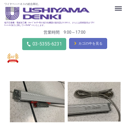
ワイヤーハーネスの総合商社。
Menu
端子圧着機・電線加工機・ﾁｭｰﾌﾞｶｯﾀｰ等の省力化機器の販売及びﾒﾝﾃﾅﾝｽ。さらには部材販売までﾜｲ
ﾔｰﾊｰﾈｽ加工に関してﾄｰﾀﾙｻﾎﾟｰﾄいたします。
営業時間 9:00～17:00
03-5355-6231
カゴの中を見る