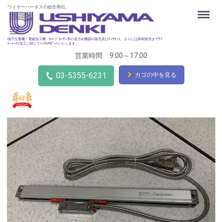
ワイヤーハーネスの総合商社。
Menu
端子圧着機・電線加工機・ﾁｭｰﾌﾞｶｯﾀｰ等の省力化機器の販売及びﾒﾝﾃﾅﾝｽ。さらには部材販売までﾜｲ
ﾔｰﾊｰﾈｽ加工に関してﾄｰﾀﾙｻﾎﾟｰﾄいたします。
営業時間 9:00～17:00
03-5355-6231
カゴの中を見る