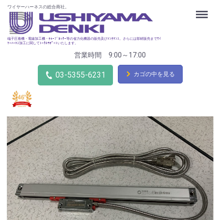
ワイヤーハーネスの総合商社。
Menu
端子圧着機・電線加工機・ﾁｭｰﾌﾞｶｯﾀｰ等の省力化機器の販売及びﾒﾝﾃﾅﾝｽ。さらには部材販売までﾜｲ
ﾔｰﾊｰﾈｽ加工に関してﾄｰﾀﾙｻﾎﾟｰﾄいたします。
営業時間 9:00～17:00
03-5355-6231
カゴの中を見る