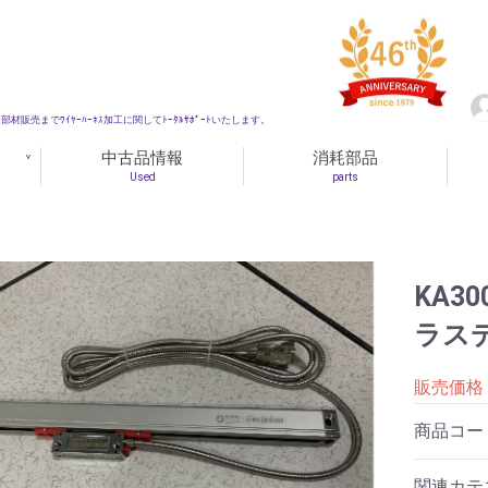
材販売までﾜｲﾔｰﾊｰﾈｽ加工に関してﾄｰﾀﾙｻﾎﾟｰﾄいたします。
中古品情報
消耗部品
Used
parts
KA3
ラス
販売価格
商品コー
関連カテ