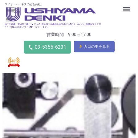
ワイヤーハーネスの総合商社。
Menu
端子圧着機・電線加工機・ﾁｭｰﾌﾞｶｯﾀｰ等の省力化機器の販売及びﾒﾝﾃﾅﾝｽ。さらには部材販売までﾜｲ
ﾔｰﾊｰﾈｽ加工に関してﾄｰﾀﾙｻﾎﾟｰﾄいたします。
営業時間 9:00～17:00
03-5355-6231
カゴの中を見る